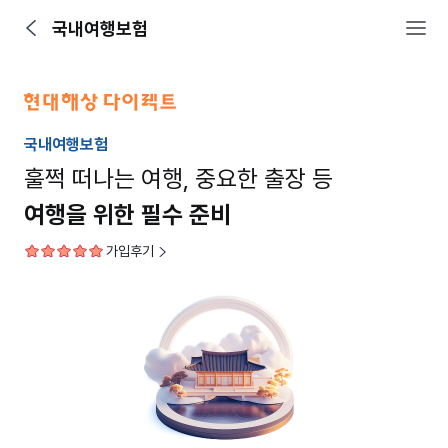
국내여행보험
국내여행보험
훌쩍 떠나는 여행, 중요한 출장 등
여행을 위한 필수 준비
가입후기